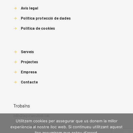
→
Avís legal
→
Política protecció de dades
→
Política de cookies
→
Serveis
→
Projectes
→
Empresa
→
Contacte
Troba’ns
info@agoraestudi.cat
Utilitzem cookies per assegurar que us donem la millor
Calldetenes (Barcelona)
experiència al nostre lloc web. Si continueu utilitzant aquest
lloc assumirem que esteu d'acord.