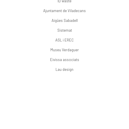
ID waste
Ajuntament de Viladecans
Aigües Sabadell
Sistemat
ASL i EREC
Museu Verdaguer
Eivissa associats
Lau design