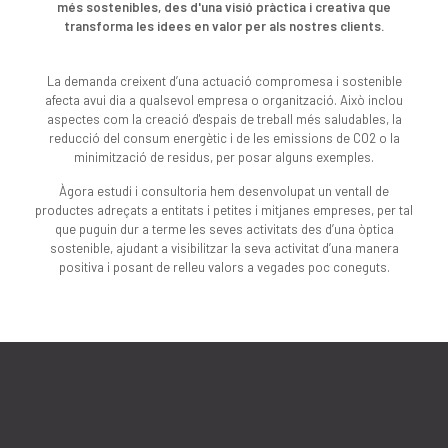
més sostenibles, des d'una visió pràctica i creativa que
transforma les idees en valor per als nostres clients.
La demanda creixent d’una actuació compromesa i sostenible
afecta avui dia a qualsevol empresa o organització. Això inclou
aspectes com la creació d'espais de treball més saludables, la
reducció del consum energètic i de les emissions de CO2 o la
minimització de residus, per posar alguns exemples.
Àgora estudi i consultoria hem desenvolupat un ventall de
productes adreçats a entitats i petites i mitjanes empreses, per tal
que puguin dur a terme les seves activitats des d’una òptica
sostenible, ajudant a visibilitzar la seva activitat d’una manera
positiva i posant de relleu valors a vegades poc coneguts.