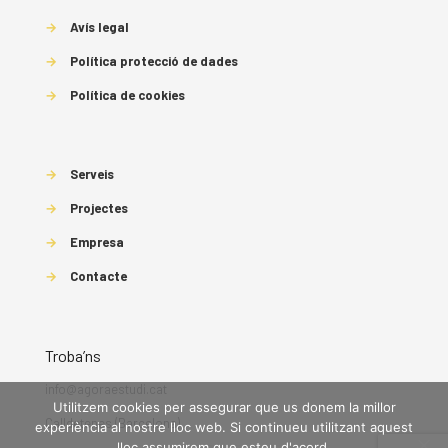
→
Avís legal
→
Política protecció de dades
→
Política de cookies
→
Serveis
→
Projectes
→
Empresa
→
Contacte
Troba’ns
info@agoraestudi.cat
Utilitzem cookies per assegurar que us donem la millor
Calldetenes (Barcelona)
experiència al nostre lloc web. Si continueu utilitzant aquest
lloc assumirem que esteu d'acord.