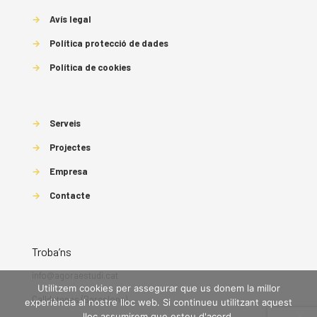
→
Avís legal
→
Política protecció de dades
→
Política de cookies
→
Serveis
→
Projectes
→
Empresa
→
Contacte
Troba’ns
info@agoraestudi.cat
Utilitzem cookies per assegurar que us donem la millor
Calldetenes (Barcelona)
experiència al nostre lloc web. Si continueu utilitzant aquest
lloc assumirem que esteu d'acord.