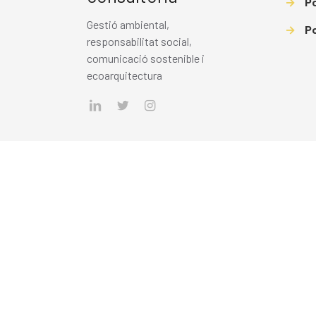
→
Po
Gestió ambiental,
→
Po
responsabilitat social,
comunicació sostenible i
ecoarquitectura