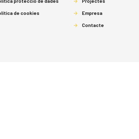
lítica protecció de dades
→
Projectes
lítica de cookies
→
Empresa
→
Contacte