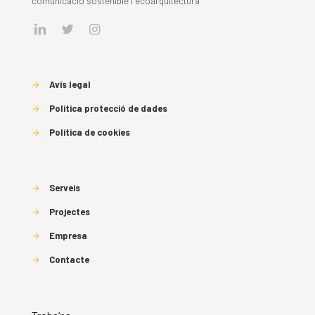
comunicació sostenible i ecoarquitectura
→
Avís legal
→
Política protecció de dades
→
Política de cookies
→
Serveis
→
Projectes
→
Empresa
→
Contacte